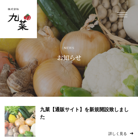
ホーム
NEWS
九菜の強み
お知らせ
オーダー加工について
ご注文方法・対応エリア
会社案内
九菜【通販サイト】を新規開設致しまし
た
新鮮なカット野菜のインターネット通販（オンライン決済）
詳しく見る
プライバシーポリシー